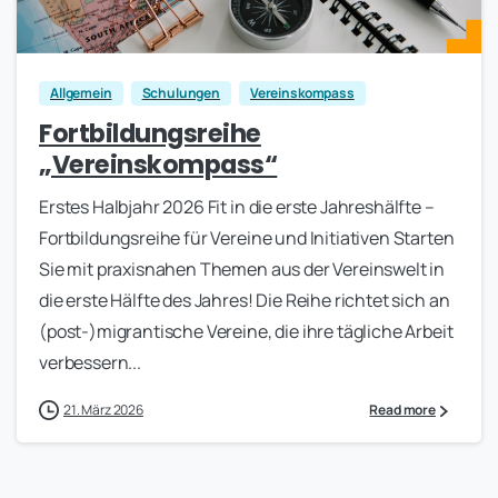
0
Allgemein
Schulungen
Vereinskompass
Fortbildungsreihe
„Vereinskompass“
Erstes Halbjahr 2026 Fit in die erste Jahreshälfte –
Fortbildungsreihe für Vereine und Initiativen Starten
Sie mit praxisnahen Themen aus der Vereinswelt in
die erste Hälfte des Jahres! Die Reihe richtet sich an
(post-)migrantische Vereine, die ihre tägliche Arbeit
verbessern...
21. März 2026
Read more